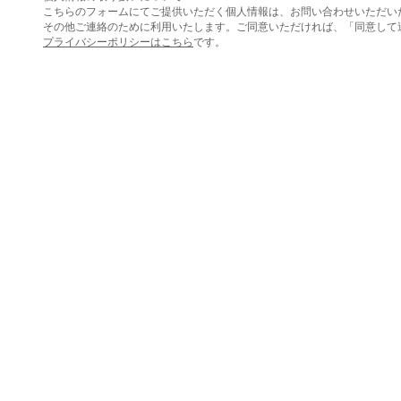
こちらのフォームにてご提供いただく個人情報は、お問い合わせいただい
その他ご連絡のために利用いたします。ご同意いただければ、「同意して
プライバシーポリシーはこちら
です。
エスベース株式会社
〒063-0801 北海道札幌市西区二十四軒1条6丁目2-4 ラポール二十四
※お問合せはメールにて承ります。
Mail:
office@s-base.co.jp